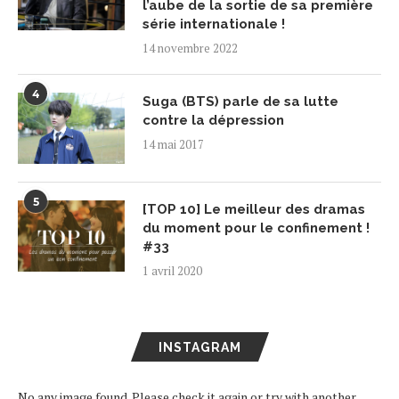
l’aube de la sortie de sa première
série internationale !
14 novembre 2022
4
Suga (BTS) parle de sa lutte
contre la dépression
14 mai 2017
5
[TOP 10] Le meilleur des dramas
du moment pour le confinement !
#33
1 avril 2020
INSTAGRAM
No any image found. Please check it again or try with another