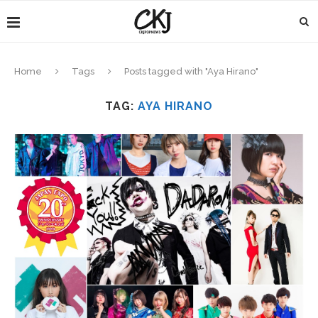
Home
Tags
Posts tagged with "Aya Hirano"
TAG:
AYA HIRANO