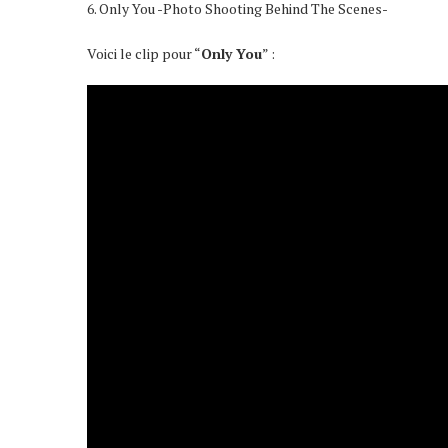
6. Only You -Photo Shooting Behind The Scenes-
Voici le clip pour “
Only You
” :