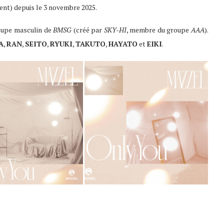
ent) depuis le 3 novembre 2025.
oupe masculin de
BMSG
(créé par
SKY-HI
, membre du groupe
AAA
).
A
,
RAN
,
SEITO
,
RYUKI
,
TAKUTO
,
HAYATO
et
EIKI
.