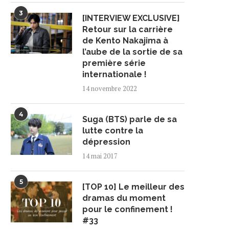
3
[INTERVIEW EXCLUSIVE]
Retour sur la carrière
de Kento Nakajima à
l’aube de la sortie de sa
première série
internationale !
14 novembre 2022
4
Suga (BTS) parle de sa
lutte contre la
dépression
14 mai 2017
5
[TOP 10] Le meilleur des
dramas du moment
pour le confinement !
#33