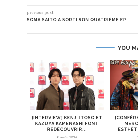
previous post
SOMA SAITO A SORTI SON QUATRIÈME EP
YOU M
KIRYŪIN
[INTERVIEW] KENJI ITOSO ET
[CONFÉR
L’ART ET
KAZUYA KAMENASHI FONT
MERC
REDÉCOUVRIR...
ESTHÉTI
5 août 2026