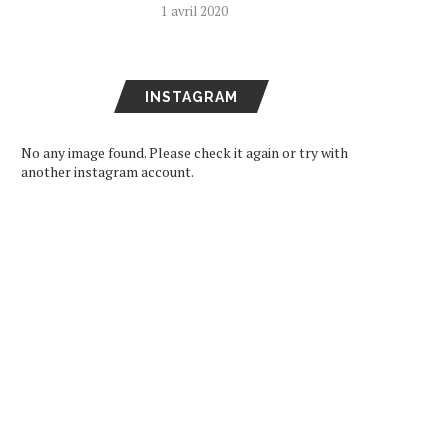
1 avril 2020
INSTAGRAM
No any image found. Please check it again or try with
another instagram account.