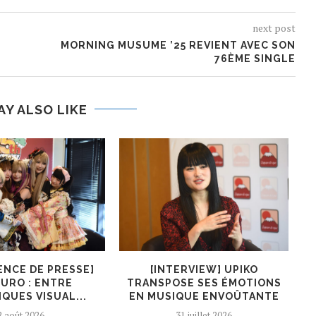
next post
MORNING MUSUME ’25 REVIENT AVEC SON
76ÈME SINGLE
AY ALSO LIKE
ENCE DE PRESSE]
[INTERVIEW] UPIKO
[I
URO : ENTRE
TRANSPOSE SES ÉMOTIONS
QUES VISUAL...
EN MUSIQUE ENVOÛTANTE
2 août 2026
31 juillet 2026