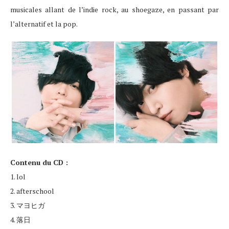
musicales allant de l’indie rock, au shoegaze, en passant par
l’alternatif et la pop.
Contenu du CD :
1. lol
2. afterschool
3. マヨヒガ
4. 落日