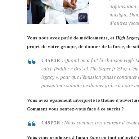
organisation q
musique. Dans
d’autres vocal
Vous nous avez parlé de médicaments, et
High Legac
projet de votre groupe, de donner de la force, de so
C45P3R :
Quand on a fait la chanson
High L
catch
(NdlR : « Best of The Super Jr 29 »)
. L’ém
legacy », pour que l’émission puisse continuer 
puisqu’on souhaite ne donner grâce à notre m
Vous avez également interprété le thème d’ouvertur
Comment vous sentez-vous face à ce succès ?
C45P3R :
Nous sommes très heureux d’avoir e
Vous vous produisez à Japan Expo en tant qu’invité