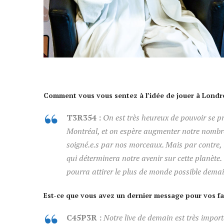
Comment vous vous sentez à l’idée de jouer à Londre
T3R354 :
On est très heureux de pouvoir se pro
Montréal, et on espère augmenter notre nombre 
soigné.e.s par nos morceaux. Mais par contre, i
qui déterminera notre avenir sur cette planète.
pourra attirer le plus de monde possible demai
Est-ce que vous avez un dernier message pour vos fan
C45P3R :
Notre live de demain est très impor