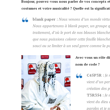
Bonjour, pouvez-vous nous parler de vos concepts et
costumes et
votre musicalité ? Quelle est la signifi
blank paper :
Nous venons d’un monde virtuel 
Nous appartenons à blank paper, un groupe q
traitement, d’où le port de nos blouses blanches
que nous puissions colorer cette feuille blanch
souci ou se limiter à un seul genre comme la p
Avec-vous un rôle di
nom de code ?
C45P3R :
Je 
vient d’un pe
création des p
T3R354 :
Je 
vient du dieu 
paroles et je 