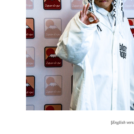
[
English vers