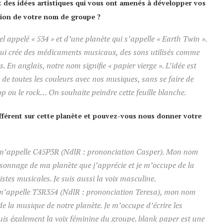
 des idées artistiques qui vous ont amenés à développer vos
cation de votre nom de groupe ?
appelé « 534 » et d’une planète qui s’appelle « Earth Twin ».
ui crée des médicaments musicaux, des sons utilisés comme
. En anglais, notre nom signifie « papier vierge ». L’idée est
e de toutes les couleurs avec nos musiques, sans se faire de
op ou le rock… On souhaite peindre cette feuille blanche.
fférent sur cette planète et pouvez-vous nous donner votre
m’appelle C45P3R (
NdlR : prononciation Casper
). Mon nom
rsonnage de ma planète que j’apprécie et je m’occupe de la
istes musicales. Je suis aussi la voix masculine.
m’appelle T3R354 (
NdlR : prononciation Teresa
), mon nom
de la musique de notre planète. Je m’occupe d’écrire les
suis également la voix féminine du groupe. blank paper est une