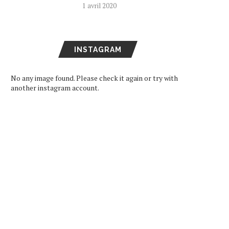
1 avril 2020
INSTAGRAM
No any image found. Please check it again or try with
another instagram account.