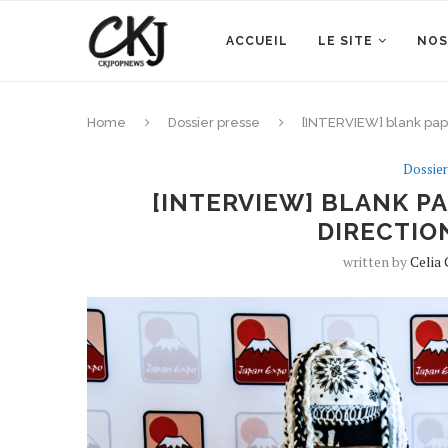
ACCUEIL
LE SITE
NOS
Home
Dossier presse
[INTERVIEW] blank pape
Dossier
[INTERVIEW] BLANK P
DIRECTION
written by
Celia