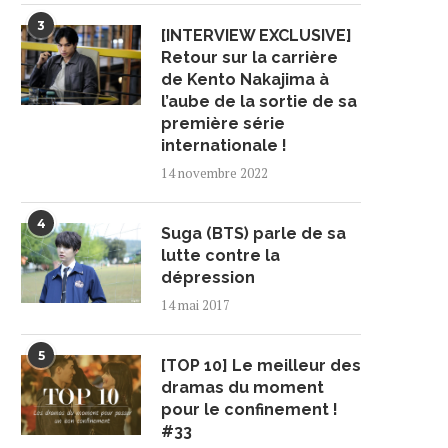
3
[INTERVIEW EXCLUSIVE]
Retour sur la carrière
de Kento Nakajima à
l’aube de la sortie de sa
première série
internationale !
14 novembre 2022
4
Suga (BTS) parle de sa
lutte contre la
dépression
14 mai 2017
5
[TOP 10] Le meilleur des
dramas du moment
pour le confinement !
#33