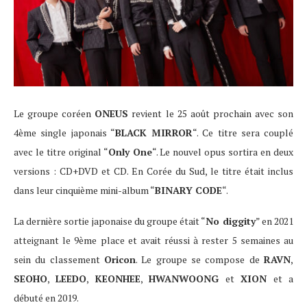
Le groupe coréen
ONEUS
revient le 25 août prochain avec son
4ème single japonais “
BLACK MIRROR
“. Ce titre sera couplé
avec le titre original “
Only One
“. Le nouvel opus sortira en deux
versions : CD+DVD et CD. En Corée du Sud, le titre était inclus
dans leur cinquième mini-album “
BINARY CODE
“.
La dernière sortie japonaise du groupe était “
No diggity
” en 2021
atteignant le 9ème place et avait réussi à rester 5 semaines au
sein du classement
Oricon
. Le groupe se compose de
RAVN
,
SEOHO
,
LEEDO
,
KEONHEE
,
HWANWOONG
et
XION
et a
débuté en 2019.