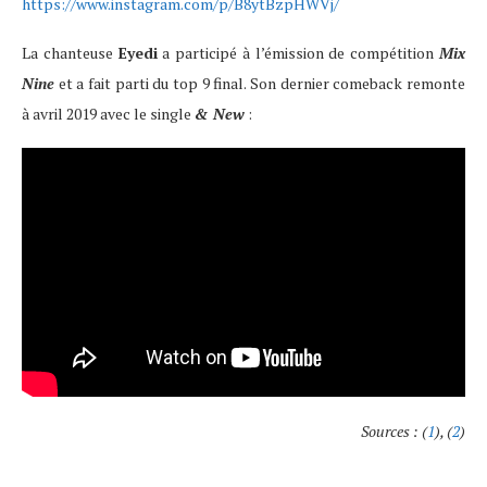
https://www.instagram.com/p/B8ytBzpHWVj/
La chanteuse
Eyedi
a participé à l’émission de compétition
Mix
Nine
et a fait parti du top 9 final. Son dernier comeback remonte
à avril 2019 avec le single
& New
:
Sources : (
1
), (
2
)