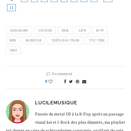
11
365DABAND
CHI DÂN
ERIK
LIP B
M-TP
MIN
MONSTAR
THIỀU BẢO TRÂM
TÓC TIÊN
UNI5
0 comment
0
LUCILEMUSIQUE
Passée du metal US à la K-Pop après un passage
visual kei et J-Rock des plus déjantés, ma playlist
est depuis en crise de schizophrénie constante, oscillant du cute