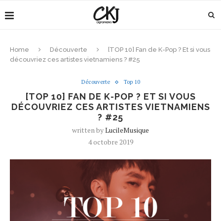
Home
Découverte
[TOP 10] Fan de K-Pop ? Et si vous
découvriez ces artistes vietnamiens ? #25
Découverte
Top 10
[TOP 10] FAN DE K-POP ? ET SI VOUS
DÉCOUVRIEZ CES ARTISTES VIETNAMIENS
? #25
written by
LucileMusique
4 octobre 2019