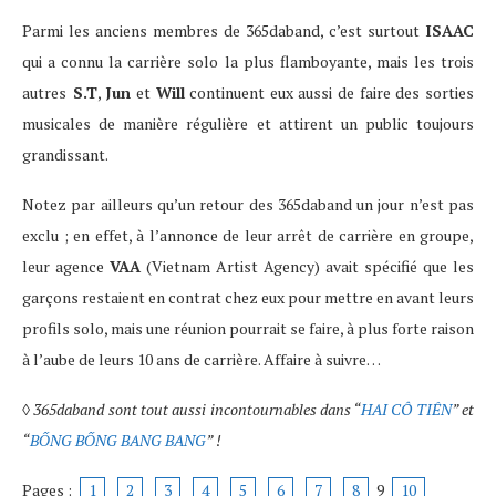
Parmi les anciens membres de 365daband, c’est surtout
ISAAC
qui a connu la carrière solo la plus flamboyante, mais les trois
autres
S.T
,
Jun
et
Will
continuent eux aussi de faire des sorties
musicales de manière régulière et attirent un public toujours
grandissant.
Notez par ailleurs qu’un retour des 365daband un jour n’est pas
exclu ; en effet, à l’annonce de leur arrêt de carrière en groupe,
leur agence
VAA
(Vietnam Artist Agency) avait spécifié que les
garçons restaient en contrat chez eux pour mettre en avant leurs
profils solo, mais une réunion pourrait se faire, à plus forte raison
à l’aube de leurs 10 ans de carrière. Affaire à suivre…
◊
365daband sont tout aussi incontournables dans “
HAI CÔ TIÊN
” et
“
BỐNG BỐNG BANG BANG
” !
Pages :
1
2
3
4
5
6
7
8
9
10