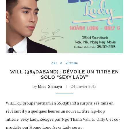
Asie
Vietnam
WILL (365DABAND) : DÉVOILE UN TITRE EN
SOLO “SEXY LADY”
by
Miss-Shinayu
24 janvier 2015
WILL, du groupe vietnamien 365daband a surpris ses fans en
révélant il y a quelques heures un nouveau titre hip-hop
intitulé Sexy Lady. Rédigée par Ngo Thanh Van, & Only C et co-
produite par Hoang Long, Sexy Lady sera…