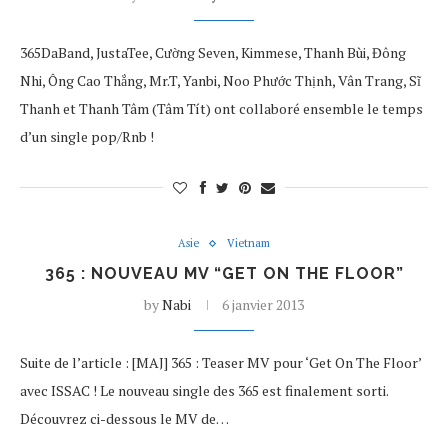
365DaBand, JustaTee, Cường Seven, Kimmese, Thanh Bùi, Đông
Nhi, Ông Cao Thắng, Mr.T, Yanbi, Noo Phước Thịnh, Vân Trang, Sĩ
Thanh et Thanh Tâm (Tâm Tít) ont collaboré ensemble le temps
d’un single pop/Rnb !
Asie
Vietnam
365 : NOUVEAU MV “GET ON THE FLOOR”
by
Nabi
6 janvier 2013
Suite de l’article : [MAJ] 365 : Teaser MV pour ‘Get On The Floor’
avec ISSAC ! Le nouveau single des 365 est finalement sorti.
Découvrez ci-dessous le MV de…