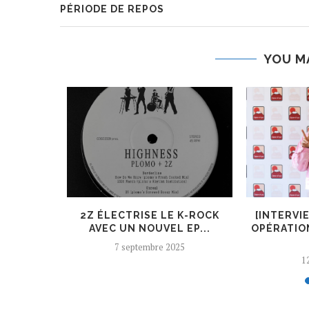
PÉRIODE DE REPOS
YOU M
ER, UN
2Z ÉLECTRISE LE K-ROCK
[INTERVI
 AJOUTÉ
AVEC UN NOUVEL EP...
OPÉRATIO
7 septembre 2025
12