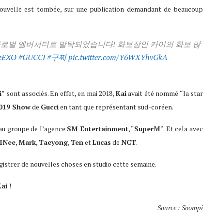
a nouvelle est tombée, sur une publication demandant de beaucoup
글로벌 엠버서더로 발탁되었습니다! 화보장인 카이의 화보 많
eEXO
#GUCCI
#구찌
pic.twitter.com/Y6WXYhvGkA
i
” sont associés. En effet, en mai 2018,
Kai
avait été nommé “la star
2019 Show
de
Gucci
en tant que représentant sud-coréen.
eau groupe de l’agence
SM Entertainment
, “
SuperM
“. Et cela avec
INee
,
Mark
,
Taeyong
,
Ten
et
Lucas
de
NCT
.
gistrer de nouvelles choses en studio cette semaine.
Kai
!
Source : Soompi