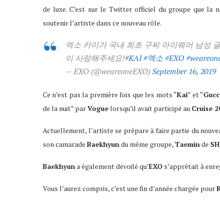
de luxe. C’est sur le Twitter officiel du groupe que l
soutenir l’artiste dans ce nouveau rôle.
엑소 카이가 국내 최초 구찌 아이웨어 남성 
이 사랑해주세요!
#KAI
#엑소
#EXO
#weareon
— EXO (@weareoneEXO)
September 16, 2019
Ce n’est pas la première fois que les mots “
Kai
” et “
Gucc
de la nuit” par
Vogue
lorsqu’il avait participé au
Cruise 
Actuellement, l’artiste se prépare à faire partie du nouv
son camarade
Baekhyun
du même groupe,
Taemin
de
SH
Baekhyun
a également dévoilé qu’
EXO
s’apprêtait à enre
Vous l’aurez compris, c’est une fin d’année chargée pour