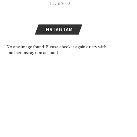
1 avril 2020
INSTAGRAM
No any image found. Please check it again or try with
another instagram account.
ARD DE RETOUR EN FRANCE
SEVENTEEN DEVIENNE
LE 11 DÉCEMBRE
AMBASSADEURS DE BON
VOLONTÉ POUR LA...
16 octobre 2024
11 juin 2024