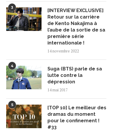
3
[INTERVIEW EXCLUSIVE]
Retour sur la carrière
de Kento Nakajima à
l’aube de la sortie de sa
première série
internationale !
14 novembre 2022
4
Suga (BTS) parle de sa
lutte contre la
dépression
14 mai 2017
5
[TOP 10] Le meilleur des
dramas du moment
pour le confinement !
#33