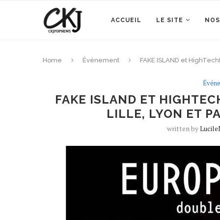
ACCUEIL
LE SITE
NOS
Home
Événement
FAKE ISLAND et HighTechL
Évén
FAKE ISLAND ET HIGHTE
LILLE, LYON ET 
written by
Lucil