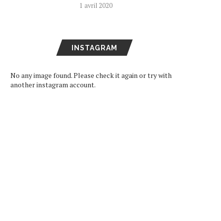
1 avril 2020
INSTAGRAM
No any image found. Please check it again or try with
another instagram account.