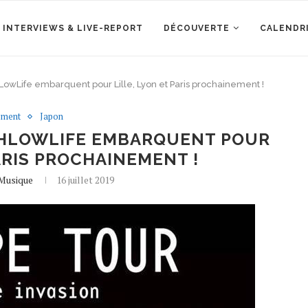
 INTERVIEWS & LIVE-REPORT
DÉCOUVERTE
CALENDR
owLife embarquent pour Lille, Lyon et Paris prochainement !
ement
Japon
CHLOWLIFE EMBARQUENT POUR
PARIS PROCHAINEMENT !
eMusique
16 juillet 2019