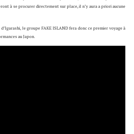
seront à se procurer directement sur place, il n’y aura a priori aucune
t d’Igarashi, le groupe FAKE ISLAND fera donc ce premier voyage à
formances au Japon.