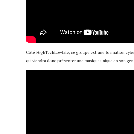
Côté HighTechLowLife, ce groupe est une formation cyber
qui viendra donc présenter une musique unique en son gen