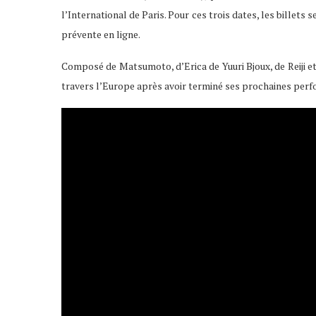
l’International de Paris. Pour ces trois dates, les billets 
prévente en ligne.
Composé de Matsumoto, d’Erica de Yuuri Bjoux, de Reiji e
travers l’Europe après avoir terminé ses prochaines per