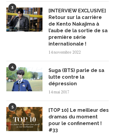
3
[INTERVIEW EXCLUSIVE]
Retour sur la carrière
de Kento Nakajima à
l’aube de la sortie de sa
première série
internationale !
14 novembre 2022
4
Suga (BTS) parle de sa
lutte contre la
dépression
14 mai 2017
5
[TOP 10] Le meilleur des
dramas du moment
pour le confinement !
#33