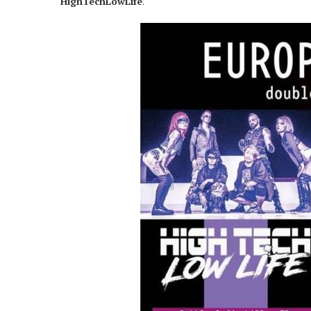
HighTechLowLife
.