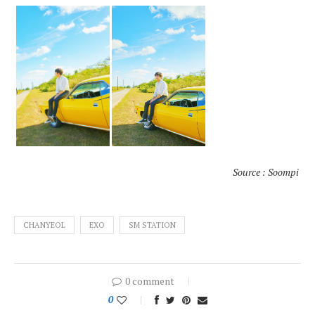
Source : Soompi
CHANYEOL
EXO
SM STATION
0 comment
0