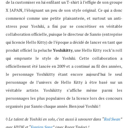
de la customiser en lui enfilant un T-shirt à l’effigie de son groupe
X JAPAN, l’éloignant un peu de son style original. Ce qui a donc
commencé comme une petite plaisanterie, et surtout un anti-
stress pour Yoshiki, a fini par se concrétiser en véritable
collaboration officielle, puisque le directeur de Sanrio (entreprise
qui licencie Hello Kitty) de l’époque a décidé de lancer en tant que
produit officiel la peluche
Yoshikitty
, une Hello Kitty rock’n roll
qui emprunte le style de Yoshiki. Cette collaboration a
officiellement été lancée en 2009 et a continué au fil des années,
le personnage Yoshikitty étant encore aujourd’hui le seul
personnage de l’univers de Hello Kitty à être basé sur un
véritable artiste. Yoshikitty s’affiche même parmi les
personnages les plus populaires de la licence lors des concours
organisés par Sanrio chaque année. Bien joué Yoshiki !
◊
Le talent de Yoshiki en solo, c’est aussi à savourer dans “
Red Swan
”
avec HYDE et “
Foreign Sang
” (avec Roger Taylor) !