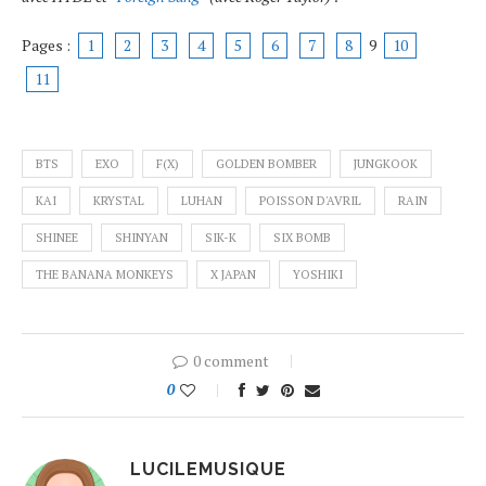
Pages :
1
2
3
4
5
6
7
8
9
10
11
BTS
EXO
F(X)
GOLDEN BOMBER
JUNGKOOK
KAI
KRYSTAL
LUHAN
POISSON D'AVRIL
RAIN
SHINEE
SHINYAN
SIK-K
SIX BOMB
THE BANANA MONKEYS
X JAPAN
YOSHIKI
0 comment
0
LUCILEMUSIQUE