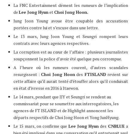
La FNC Entertainment dément les rumeurs de l’implication
de
Lee Jong Hyun
et
Choi Jong Hoon.
Jung Joon Young avoue être coupable des accusations
portées contre lui et s’excuse dans une lettre.
Le 13 mars, Jung Joon Young et Seungri rompent leurs
contrats avec leurs agences respectives.
La corruption est au cœur de l’affaire : plusieurs journalistes
soupçonnent la police d’avoir été quelque peu corrompue.
A l’heure où les rumeurs courent, d’autres scandales
resurgissent :
Choi Jong Hoon
des
FTISLAND
revient sur
cette affaire qu’il aurait tenté d’étouffer alors qu’il conduisait
en état d’ivresse en 2016 à Itaewon.
Le 14 mars, pendant que JJY et Seungri se rendent au
commissariat pour se soumettre aux interrogatoires, les
agences de FT ISLAND et de Highlight annoncent les
départs respectifs de Choi Jong Hoon et Yong JunHyung.
Le 15 mars, on confirme que
Lee Jong Hyun
des
CNBLUE
a
bien été impliqué dans une conversation qu’il entretenait seul