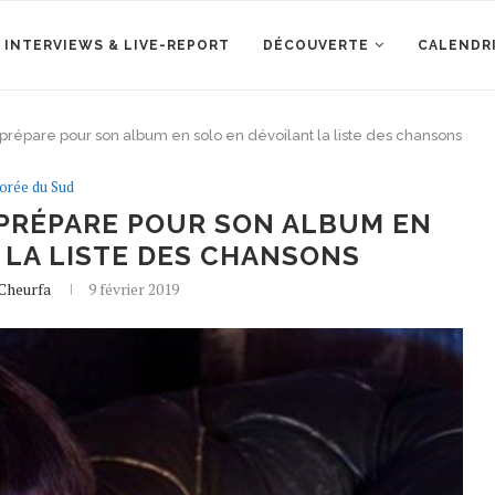
 INTERVIEWS & LIVE-REPORT
DÉCOUVERTE
CALENDR
prépare pour son album en solo en dévoilant la liste des chansons
orée du Sud
 PRÉPARE POUR SON ALBUM EN
 LA LISTE DES CHANSONS
 Cheurfa
9 février 2019