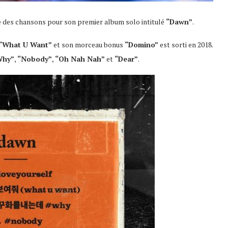
te des chansons pour son premier album solo intitulé
“Dawn”
.
“What U Want”
et son morceau bonus
“Domino”
est sorti en 2018.
Why”
,
“Nobody”
,
“Oh Nah Nah”
et
“Dear”
.