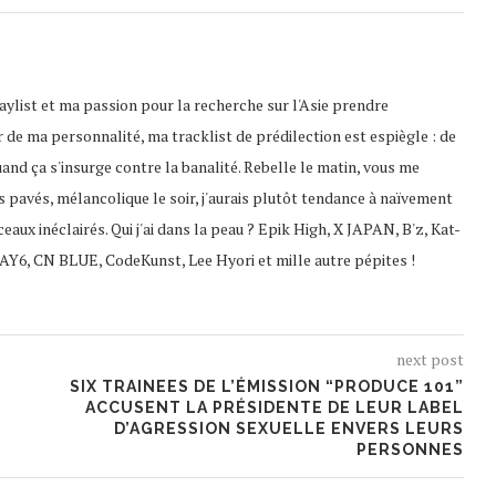
playlist et ma passion pour la recherche sur l'Asie prendre
 de ma personnalité, ma tracklist de prédilection est espiègle : de
uand ça s'insurge contre la banalité. Rebelle le matin, vous me
s pavés, mélancolique le soir, j'aurais plutôt tendance à naïvement
ceaux inéclairés. Qui j'ai dans la peau ? Epik High, X JAPAN, B'z, Kat-
AY6, CN BLUE, CodeKunst, Lee Hyori et mille autre pépites !
next post
SIX TRAINEES DE L’ÉMISSION “PRODUCE 101”
ACCUSENT LA PRÉSIDENTE DE LEUR LABEL
D’AGRESSION SEXUELLE ENVERS LEURS
PERSONNES