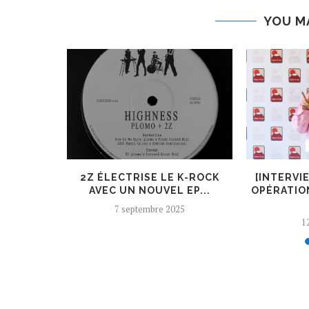
YOU M
ER, UN
2Z ÉLECTRISE LE K-ROCK
[INTERVI
 AJOUTÉ
AVEC UN NOUVEL EP...
OPÉRATIO
7 septembre 2025
12