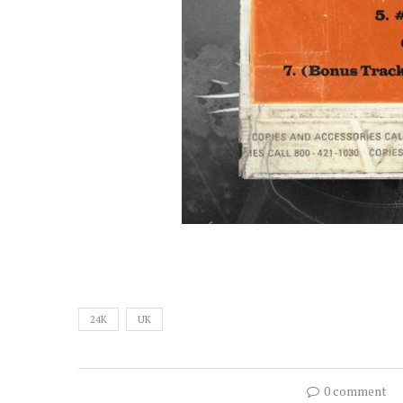
24K
UK
0 comment