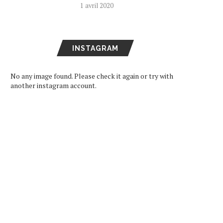
1 avril 2020
INSTAGRAM
No any image found. Please check it again or try with
another instagram account.