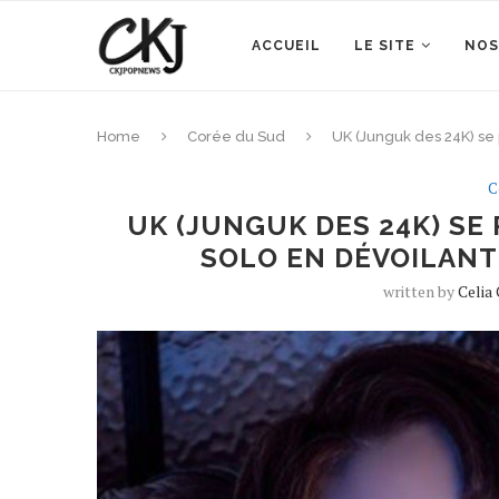
ACCUEIL
LE SITE
NOS
Home
Corée du Sud
UK (Junguk des 24K) se 
C
UK (JUNGUK DES 24K) SE
SOLO EN DÉVOILANT
written by
Celia