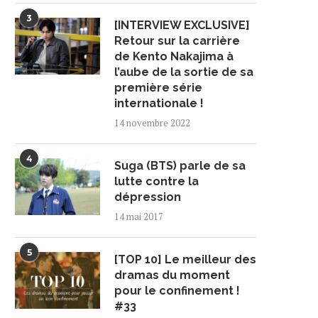
3
[INTERVIEW EXCLUSIVE]
Retour sur la carrière
de Kento Nakajima à
l’aube de la sortie de sa
première série
internationale !
14 novembre 2022
4
Suga (BTS) parle de sa
lutte contre la
dépression
14 mai 2017
5
[TOP 10] Le meilleur des
dramas du moment
pour le confinement !
#33