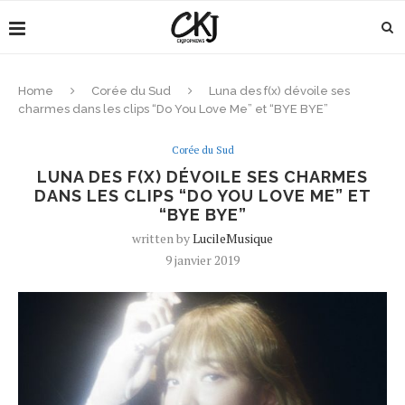
Home
Corée du Sud
Luna des f(x) dévoile ses
charmes dans les clips “Do You Love Me” et “BYE BYE”
Corée du Sud
LUNA DES F(X) DÉVOILE SES CHARMES
DANS LES CLIPS “DO YOU LOVE ME” ET
“BYE BYE”
written by
LucileMusique
9 janvier 2019