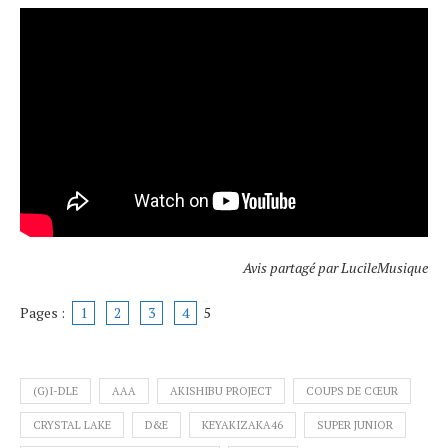
Avis partagé par LucileMusique
Pages :
1
2
3
4
5
(G)I-DLE
AAA
AKISHIBU PROJECT
COUPS DE CŒUR
CRYSTAL LAKE
D&E
KEYAKIZAKA46
SUPER JUNIOR