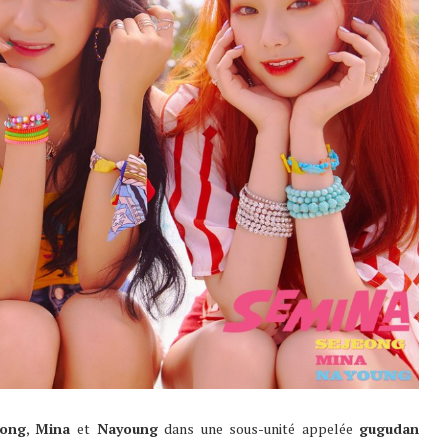
eong
,
Mina
et
Nayoung
dans une sous-unité appelée
gugudan