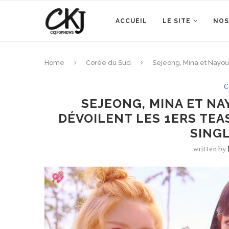
ACCUEIL
LE SITE
NOS
Home
Corée du Sud
Sejeong, Mina et Nayoun
C
SEJEONG, MINA ET N
DÉVOILENT LES 1ERS TEA
SINGL
written by