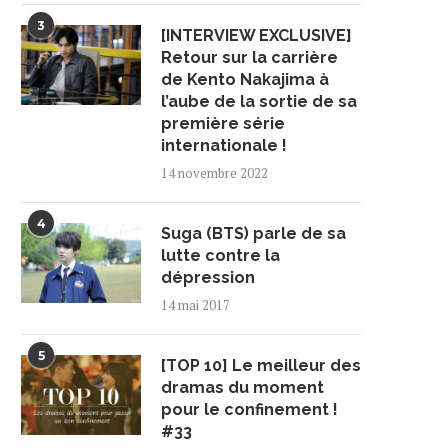
3
[INTERVIEW EXCLUSIVE]
Retour sur la carrière
de Kento Nakajima à
l’aube de la sortie de sa
première série
internationale !
14 novembre 2022
4
Suga (BTS) parle de sa
lutte contre la
dépression
14 mai 2017
5
[TOP 10] Le meilleur des
dramas du moment
pour le confinement !
#33