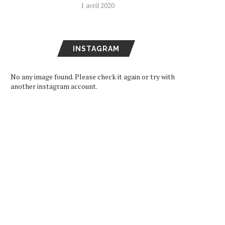
1 avril 2020
INSTAGRAM
No any image found. Please check it again or try with
another instagram account.