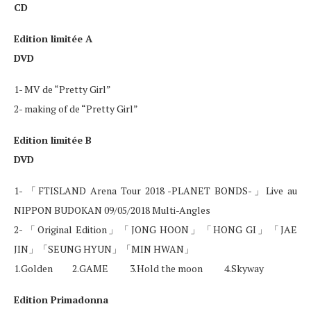
CD
Edition limitée A
DVD
1- MV de “Pretty Girl”
2- making of de “Pretty Girl”
Edition limitée B
DVD
1- 「FTISLAND Arena Tour 2018 -PLANET BONDS-」Live au
NIPPON BUDOKAN 09/05/2018 Multi-Angles
2- 「Original Edition」「JONG HOON」「HONG GI」「JAE
JIN」「SEUNG HYUN」「MIN HWAN」
1.Golden 2.GAME 3.Hold the moon 4.Skyway
Edition Primadonna