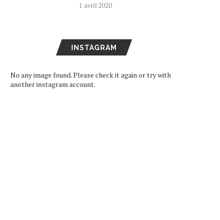
1 avril 2020
NTERVIEW] ≠ME (NOT EQUAL
[INTERVIEW] UMIKUN 
ME), ONZE PERSONNALITÉS
JAPAN EXPO : UNE HISTOIR
AU...
27 juillet 2026
29 juillet 2026
INSTAGRAM
No any image found. Please check it again or try with
another instagram account.