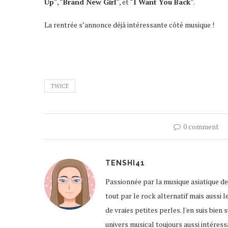
Up
“, “
Brand New Girl
“, et “
I Want You Back
“.
La rentrée s’annonce déjà intéressante côté musique !
TWICE
0 comment
TENSHI41
Passionnée par la musique asiatique de
tout par le rock alternatif mais aussi l
de vraies petites perles. J'en suis bien
univers musical toujours aussi intére