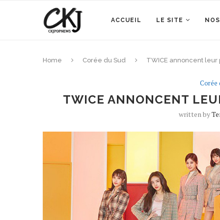
ACCUEIL
LE SITE
NOS
Home
Corée du Sud
TWICE annoncent leur p
Corée 
TWICE ANNONCENT LEUR
written by
Te