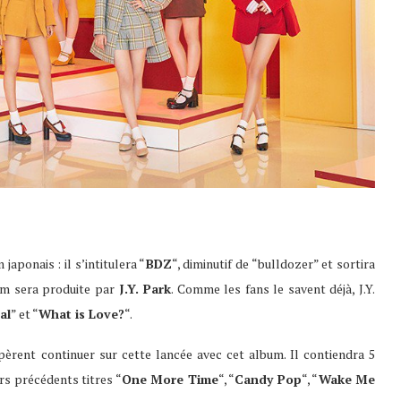
japonais : il s’intitulera “
BDZ
“, diminutif de “bulldozer” et sortira
om sera produite par
J.Y. Park
. Comme les fans le savent déjà, J.Y.
al
” et “
What is Love?
“.
pèrent continuer sur cette lancée avec cet album. Il contiendra 5
rs précédents titres “
One More Time
“, “
Candy Pop
“, “
Wake Me