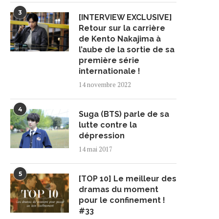
3
[INTERVIEW EXCLUSIVE]
Retour sur la carrière
de Kento Nakajima à
l’aube de la sortie de sa
première série
internationale !
14 novembre 2022
4
Suga (BTS) parle de sa
lutte contre la
dépression
14 mai 2017
5
[TOP 10] Le meilleur des
dramas du moment
pour le confinement !
#33