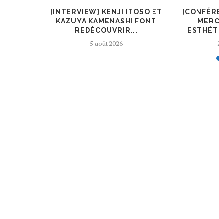
KIRYŪIN
[INTERVIEW] KENJI ITOSO ET
[CONFÉR
L’ART ET
KAZUYA KAMENASHI FONT
MERC
REDÉCOUVRIR...
ESTHÉTI
5 août 2026