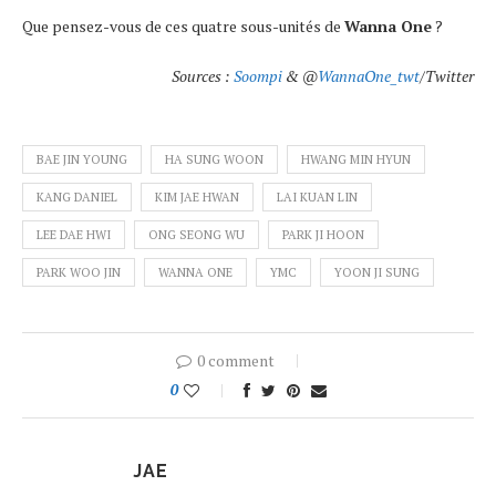
Que pensez-vous de ces quatre sous-unités de
Wanna One
?
Sources :
Soompi
& @
WannaOne_twt
/Twitter
BAE JIN YOUNG
HA SUNG WOON
HWANG MIN HYUN
KANG DANIEL
KIM JAE HWAN
LAI KUAN LIN
LEE DAE HWI
ONG SEONG WU
PARK JI HOON
PARK WOO JIN
WANNA ONE
YMC
YOON JI SUNG
0 comment
0
JAE