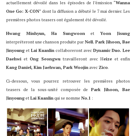
actuellement dévoilé dans les épisodes de l’émission “
Wanna
One
Go: X-CON
” dont la diffusion a débuté le 7 mai dernier. Les
premières photos teasers ont également été dévoilé.
Hwang Minhyun, Ha Sungwoon
et
Yoon Jisung
interpréteront une chanson produite par
Nell. Park Jihoon, Bae
Jinyoung
et
Lai Kuanlin
collaboreront avec
Dynamic Duo. Lee
Daehwi
et
Ong Seongwu
travailleront avec H
eize
et enfin
Kang Daniel, Kim Jaehwan, Park Woojin
avec
Zico
.
Ci-dessous, vous pourrez retrouver les premières photos
teasers de la sous-unité composée de
Park Jihoon, Bae
Jinyoung
et
Lai Kuanlin
qui se nomme
No.1
: