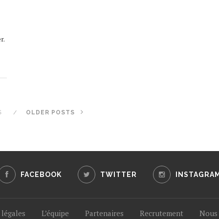
r.
S
OLDER POSTS
FACEBOOK
TWITTER
INSTAGRA
légales
L’équipe
Partenaires
Recrutement
Nous 