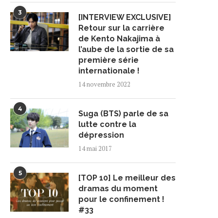
3
[INTERVIEW EXCLUSIVE]
Retour sur la carrière
de Kento Nakajima à
l’aube de la sortie de sa
première série
internationale !
14 novembre 2022
4
Suga (BTS) parle de sa
lutte contre la
dépression
14 mai 2017
5
[TOP 10] Le meilleur des
dramas du moment
pour le confinement !
#33