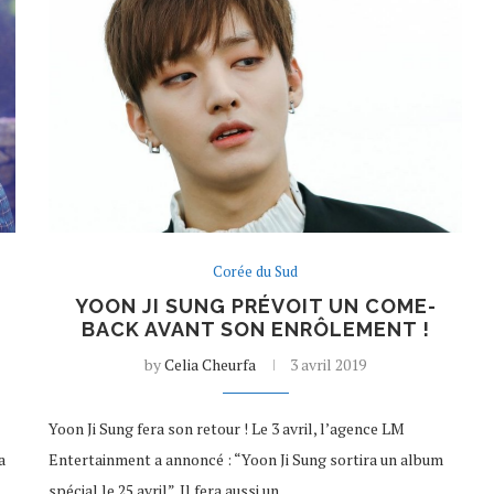
Corée du Sud
YOON JI SUNG PRÉVOIT UN COME-
BACK AVANT SON ENRÔLEMENT !
by
Celia Cheurfa
3 avril 2019
Yoon Ji Sung fera son retour ! Le 3 avril, l’agence LM
a
Entertainment a annoncé : “Yoon Ji Sung sortira un album
spécial le 25 avril”. Il fera aussi un…