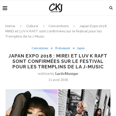
Home
Culture
Conventions
Japan Expo 2018 :
MIREI et LUV K RAFT sont confirmées sur le festival pour les
Tremplins de la J-Music
Conventions
Événement
Japon
JAPAN EXPO 2018 : MIREI ET LUV K RAFT
SONT CONFIRMÉES SUR LE FESTIVAL
POUR LES TREMPLINS DE LA J-MUSIC
written by
LucileMusique
11 avril 2018