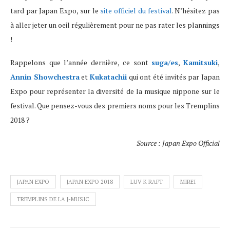
tard par Japan Expo, sur le
site officiel du festival
. N’hésitez pas
à aller jeter un oeil régulièrement pour ne pas rater les plannings
!
Rappelons que l’année dernière, ce sont
suga/es
,
Kamitsuki
,
Annin Showchestra
et
Kukatachii
qui ont été invités par Japan
Expo pour représenter la diversité de la musique nippone sur le
festival. Que pensez-vous des premiers noms pour les Tremplins
2018 ?
Source : Japan Expo Official
JAPAN EXPO
JAPAN EXPO 2018
LUV K RAFT
MIREI
TREMPLINS DE LA J-MUSIC