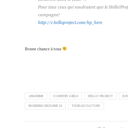
Pour tous ceux qui voudraient que le Hello!Projec
campagne!
http://r.helloproject.com/hp_here
Bonne chance à tous
ANGERME
COUNTRY GIRLS
HELLO! PROJECT
JUI
MORNING MUSUME'18
TSUBAKI FACTORY