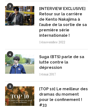
3
[INTERVIEW EXCLUSIVE]
Retour sur la carrière
de Kento Nakajima à
l’aube de la sortie de sa
première série
internationale !
14 novembre 2022
4
Suga (BTS) parle de sa
lutte contre la
dépression
14 mai 2017
5
[TOP 10] Le meilleur des
dramas du moment
pour le confinement !
#33