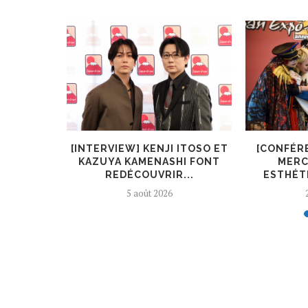
KIRYŪIN
[INTERVIEW] KENJI ITOSO ET
[CONFÉR
L’ART ET
KAZUYA KAMENASHI FONT
MERC
REDÉCOUVRIR...
ESTHÉTI
5 août 2026