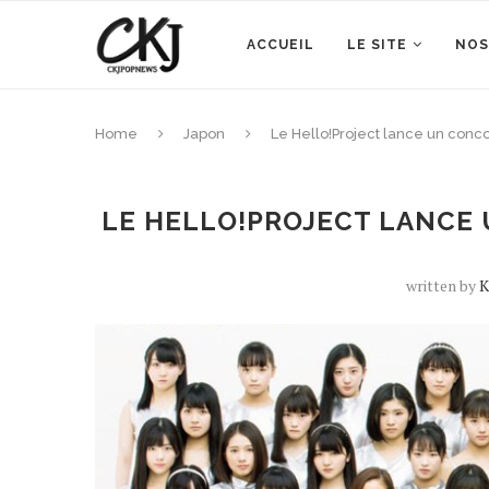
ACCUEIL
LE SITE
NOS
Home
Japon
Le Hello!Project lance un conco
LE HELLO!PROJECT LANCE
written by
K