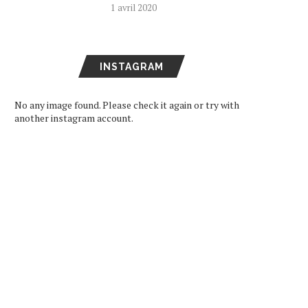
1 avril 2020
INSTAGRAM
No any image found. Please check it again or try with
another instagram account.