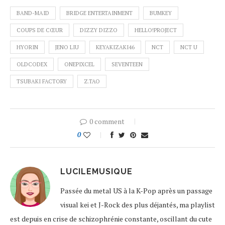
BAND-MAID
BRIDGE ENTERTAINMENT
BUMKEY
COUPS DE CŒUR
DIZZY DIZZO
HELLO!PROJECT
HYORIN
JENO LIU
KEYAKIZAKI46
NCT
NCT U
OLDCODEX
ONEPIXCEL
SEVENTEEN
TSUBAKI FACTORY
Z.TAO
0 comment
0
LUCILEMUSIQUE
Passée du metal US à la K-Pop après un passage
visual kei et J-Rock des plus déjantés, ma playlist
est depuis en crise de schizophrénie constante, oscillant du cute