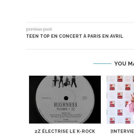
previous post
TEEN TOP EN CONCERT À PARIS EN AVRIL
YOU M
ER, UN
2Z ÉLECTRISE LE K-ROCK
[INTERVI