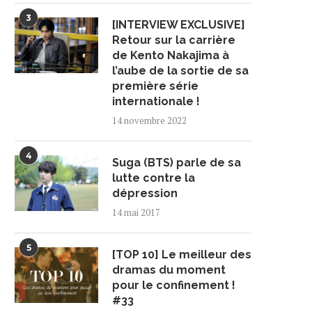
3
[INTERVIEW EXCLUSIVE]
Retour sur la carrière
de Kento Nakajima à
l’aube de la sortie de sa
première série
internationale !
14 novembre 2022
4
Suga (BTS) parle de sa
lutte contre la
dépression
14 mai 2017
5
[TOP 10] Le meilleur des
dramas du moment
pour le confinement !
#33