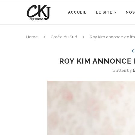
ACCUEIL
LE SITE
NOS
Home
Corée du Sud
Roy Kim annonce en ima
C
ROY KIM ANNONCE 
written by
M