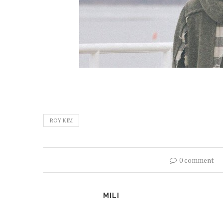
ROY KIM
0 comment
MILI