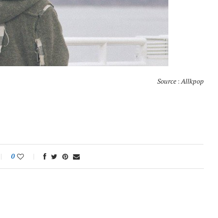
Source
:
Allkpop
0