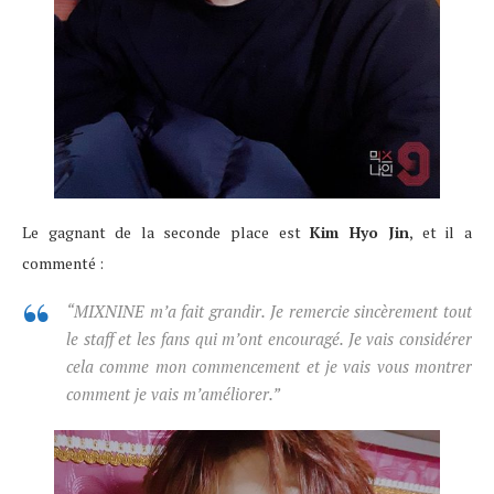
Le gagnant de la seconde place est
Kim Hyo Jin
, et il a
commenté :
“
MIXNINE
m’a fait grandir. Je remercie sincèrement tout
le staff et les fans qui m’ont encouragé. Je vais considérer
cela comme mon commencement et je vais vous montrer
comment je vais m’améliorer.”