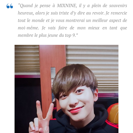
“Quand je pense à
MIXNINE
, il y a plein de souvenirs
heureux, alors je suis triste d’y dire au revoir. Je remercie
tout le monde et je vous montrerai un meilleur aspect de
moi-même. Je vais faire de mon mieux en tant que
membre le plus jeune du top 9.”