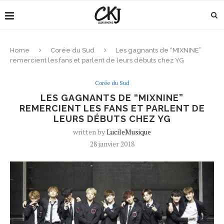
Home
Corée du Sud
Les gagnants de “MIXNINE”
remercient les fans et parlent de leurs débuts chez YG
Corée du Sud
LES GAGNANTS DE “MIXNINE”
REMERCIENT LES FANS ET PARLENT DE
LEURS DÉBUTS CHEZ YG
written by
LucileMusique
28 janvier 2018