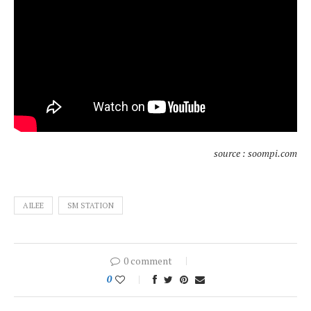
source : soompi.com
AILEE
SM STATION
0 comment
0