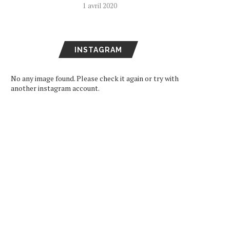
1 avril 2020
INSTAGRAM
No any image found. Please check it again or try with
another instagram account.