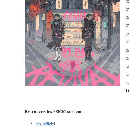
0
0
0
0
0
0
0
0
1
1
1
L
Retrouvez les FEMM sur leur :
site officiel