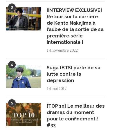
3
[INTERVIEW EXCLUSIVE]
Retour sur la carrière
de Kento Nakajima à
l’aube de la sortie de sa
première série
internationale !
14 novembre 2022
4
Suga (BTS) parle de sa
lutte contre la
dépression
14 mai 2017
5
[TOP 10] Le meilleur des
dramas du moment
pour le confinement !
#33