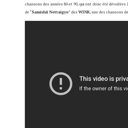
chansons des années 80 et 90, qui ont donc été dévoilées. 
de “
S
amishii
Nettaigyo
” des
WINK
, une des chansons de 