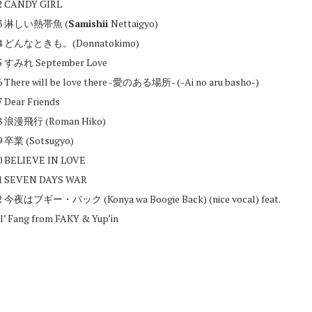
2 CANDY GIRL
3 淋しい熱帯魚 (
S
amishii
Nettaigyo)
4 どんなときも。(Donnatokimo)
5 すみれ September Love
6 There will be love there -愛のある場所- (-Ai no aru basho-)
7 Dear Friends
8 浪漫飛行 (Roman Hiko)
9 卒業 (Sotsugyo)
0 BELIEVE IN LOVE
1 SEVEN DAYS WAR
2 今夜はブギー・バック (Konya wa Boogie Back) (nice vocal) feat.
il’ Fang from FAKY & Yup’in