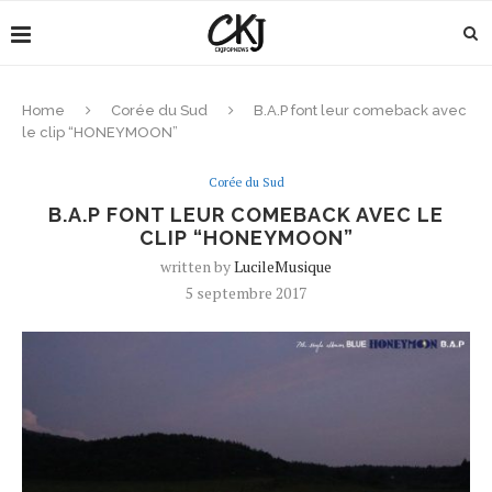
Home
Corée du Sud
B.A.P font leur comeback avec
le clip “HONEYMOON”
Corée du Sud
B.A.P FONT LEUR COMEBACK AVEC LE
CLIP “HONEYMOON”
written by
LucileMusique
5 septembre 2017