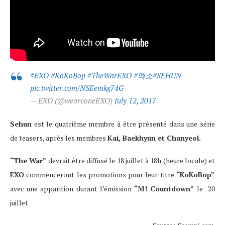
#EXO
#KoKoBop
#TheWarEXO
#엑소
#SEHUN
pic.twitter.com/NSEemkg74G
— EXO (@weareoneEXO)
July 12, 2017
Sehun
est le quatrième membre à être présenté dans une série
de teasers, après les membres
Kai, Baekhyun et Chanyeol.
“The War”
devrait être diffusé le 18 juillet à 18h (heure locale) et
EXO
commenceront les promotions pour leur titre
“KoKoBop”
avec une apparition durant l’émission
“M! Countdown”
le 20
juillet.