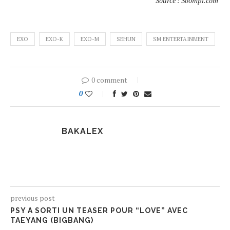
Source : Soompi.com
EXO
EXO-K
EXO-M
SEHUN
SM ENTERTAINMENT
0 comment
0
BAKALEX
previous post
PSY A SORTI UN TEASER POUR “LOVE” AVEC
TAEYANG (BIGBANG)