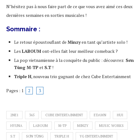
N’hésitez pas à nous faire part de ce que vous avez aimé ces deux
dernières semaines en sorties musicales !
Sommaire :
Le retour époustouflant de
Minzy
en tant qu’artiste solo !
Les
LABOUM
ont-elles fait leur meilleur comeback ?
La pop vietnamienne à la conquête du public : découvrez
Sơn
Tùng
M-TP
et
S.T
!
Triple H
, nouveau trio gagnant de chez Cube Entertainment
Pages :
1
2
3
2NE1
365
CUBE ENTERTAINMENT
E'DAWN
HUI
HYUNA
LABOUM
M-TP
MINZY
MUSIC WORKS
S.T
SƠN TÙNG
TRIPLE H
YG ENTERTAINMENT