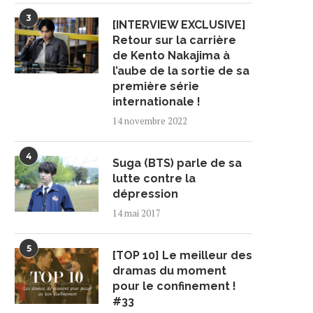
3
[INTERVIEW EXCLUSIVE]
Retour sur la carrière
de Kento Nakajima à
l’aube de la sortie de sa
première série
internationale !
14 novembre 2022
4
Suga (BTS) parle de sa
lutte contre la
dépression
14 mai 2017
5
[TOP 10] Le meilleur des
dramas du moment
pour le confinement !
#33