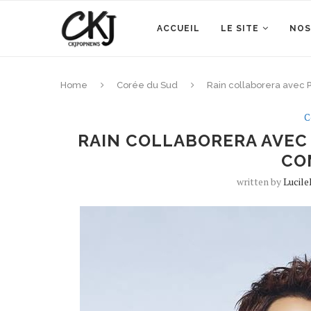
ACCUEIL
LE SITE
NOS
Home
Corée du Sud
Rain collaborera avec 
C
RAIN COLLABORERA AVEC
CO
written by
Lucil