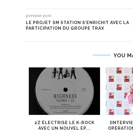
previous post
LE PROJET SM STATION S’ENRICHIT AVEC LA
PARTICIPATION DU GROUPE TRAX
YOU M
ER, UN
2Z ÉLECTRISE LE K-ROCK
[INTERVI
 AJOUTÉ
AVEC UN NOUVEL EP...
OPÉRATIO