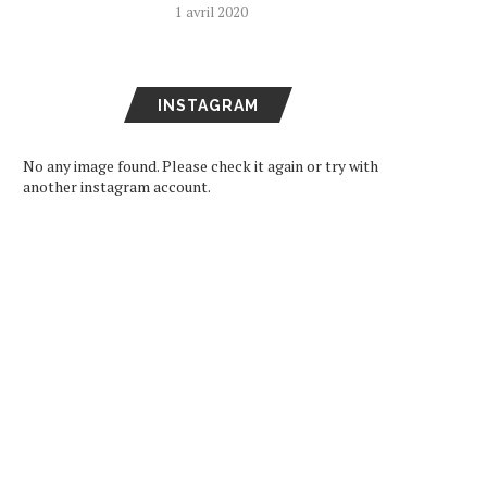
1 avril 2020
INSTAGRAM
No any image found. Please check it again or try with
another instagram account.