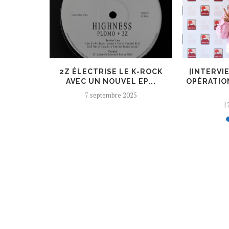
ER, UN
2Z ÉLECTRISE LE K-ROCK
[INTERVI
 AJOUTÉ
AVEC UN NOUVEL EP...
OPÉRATIO
7 septembre 2025
12