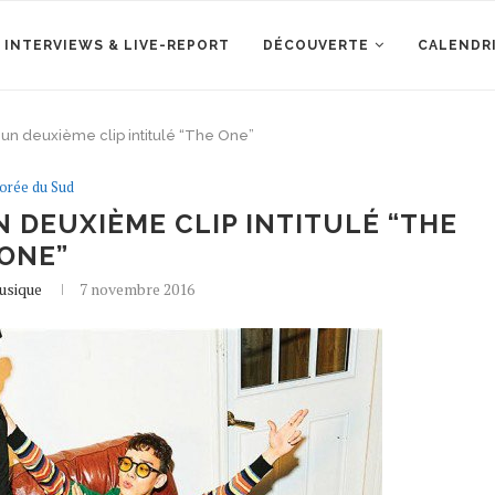
 INTERVIEWS & LIVE-REPORT
DÉCOUVERTE
CALENDR
un deuxième clip intitulé “The One”
orée du Sud
 DEUXIÈME CLIP INTITULÉ “THE
ONE”
usique
7 novembre 2016