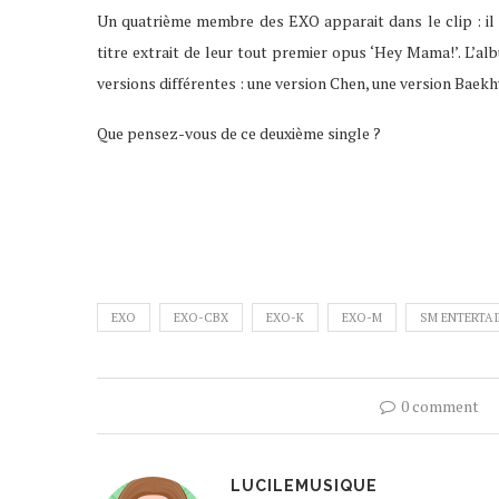
Un quatrième membre des EXO apparait dans le clip : il 
titre extrait de leur tout premier opus ‘Hey Mama!’. L’al
versions différentes : une version Chen, une version Baekh
Que pensez-vous de ce deuxième single ?
EXO
EXO-CBX
EXO-K
EXO-M
SM ENTERTA
0 comment
LUCILEMUSIQUE