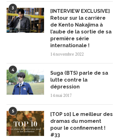
3
[INTERVIEW EXCLUSIVE]
Retour sur la carrière
de Kento Nakajima à
l’aube de la sortie de sa
première série
internationale !
14 novembre 2022
4
Suga (BTS) parle de sa
lutte contre la
dépression
14 mai 2017
5
[TOP 10] Le meilleur des
dramas du moment
pour le confinement !
#33