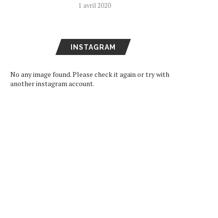
1 avril 2020
INSTAGRAM
No any image found. Please check it again or try with
another instagram account.