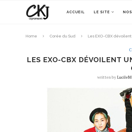
ACCUEIL
LE SITE
NOS
Home
Corée du Sud
Les EXO-CBX dévoilent 
C
LES EXO-CBX DÉVOILENT UN
written by
LucileM