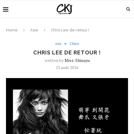
Home
Asie
Chris Lee de retour !
Asie
Chine
CHRIS LEE DE RETOUR !
written by
Miss-Shinayu
13 août 2016