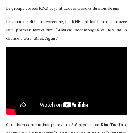
Le groupe coréen
KNK
se joint aux comebacks du mois de juin !
Le 2 juin a midi heure coréenne, les
KNK
ont fait leur retour avec
leur premier mini-album “
Awake
” accompagné du MV de la
chanson-titre “
Back Again
” :
Cet album contient huit pistes et a été produit par
Kim Tae Joo
,
connu pour avoir produit “
Good Luck
” de
BEAST
et “
Caffeine
”