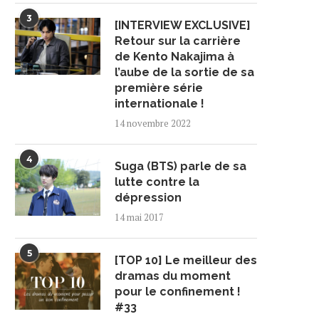
3
[INTERVIEW EXCLUSIVE]
Retour sur la carrière
de Kento Nakajima à
l’aube de la sortie de sa
première série
internationale !
14 novembre 2022
4
Suga (BTS) parle de sa
lutte contre la
dépression
14 mai 2017
5
[TOP 10] Le meilleur des
dramas du moment
pour le confinement !
#33