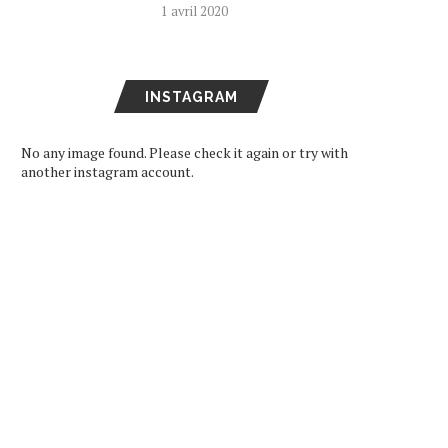
1 avril 2020
ARD DE RETOUR EN FRANCE
SEVENTEEN DEVIENNE
LE 11 DÉCEMBRE
AMBASSADEURS DE BON
VOLONTÉ POUR LA...
16 octobre 2024
11 juin 2024
INSTAGRAM
No any image found. Please check it again or try with
another instagram account.