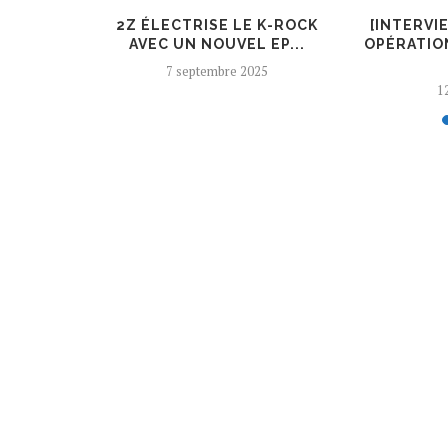
ER, UN
2Z ÉLECTRISE LE K-ROCK
[INTERVI
 AJOUTÉ
AVEC UN NOUVEL EP...
OPÉRATIO
7 septembre 2025
12