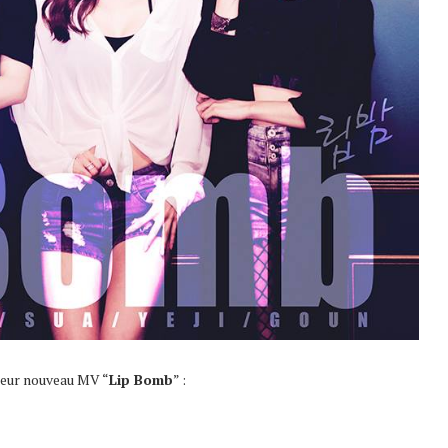
leur nouveau MV “
Lip Bomb
” :