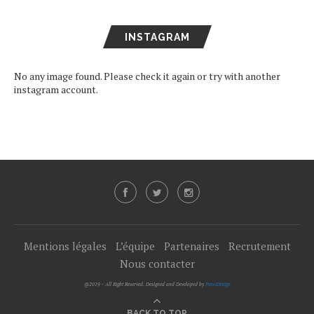
INSTAGRAM
No any image found. Please check it again or try with another
instagram account.
Mentions légales
L’équipe
Partenaires
Recrutement
Nous contacter
@2019 - All Right Reserved. Designed and Developed by
PenciDesign
BACK TO TOP