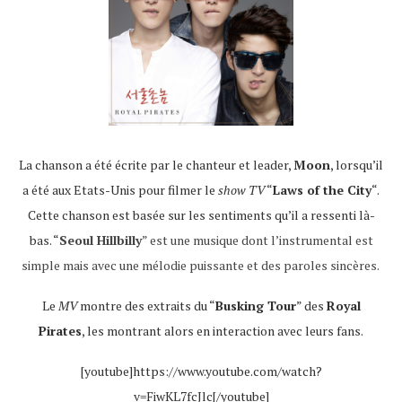
La chanson a été écrite par le chanteur et leader,
Moon
, lorsqu’il
a été aux Etats-Unis pour filmer le
show TV
“
Laws of the City
“.
Cette chanson est basée sur les sentiments qu’il a ressenti là-
bas. “
Seoul Hillbilly
” est une musique dont l’instrumental est
simple mais avec une mélodie puissante et des paroles sincères.
Le
MV
montre des extraits du “
Busking Tour
” des
Royal
Pirates
, les montrant alors en interaction avec leurs fans.
[youtube]https://www.youtube.com/watch?
v=FiwKL7fcJlc[/youtube]