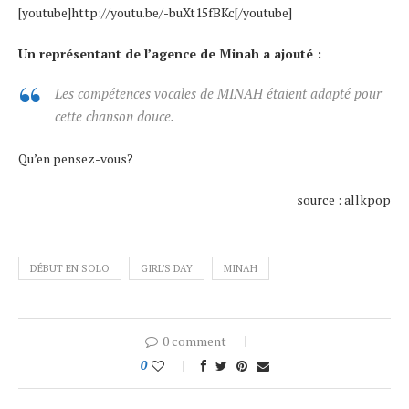
[youtube]http://youtu.be/-buXt15fBKc[/youtube]
Un représentant de l’agence de Minah a ajouté :
Les compétences vocales de MINAH étaient adapté pour
cette chanson douce.
Qu’en pensez-vous?
source : allkpop
DÉBUT EN SOLO
GIRL'S DAY
MINAH
0 comment
0