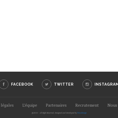
FACEBOOK
TWITTER
INSTAGRA
légales
L’équipe
Partenaires
Recrutement
Nous 
@2019 - All Right Reserved. Designed and Developed by
PenciDesign