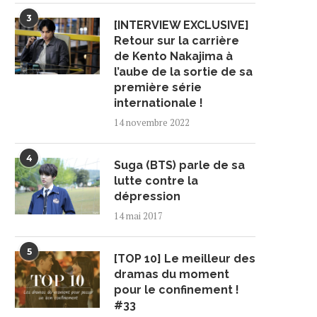
3
[INTERVIEW EXCLUSIVE]
Retour sur la carrière
de Kento Nakajima à
l’aube de la sortie de sa
première série
internationale !
14 novembre 2022
4
Suga (BTS) parle de sa
lutte contre la
dépression
14 mai 2017
5
[TOP 10] Le meilleur des
dramas du moment
pour le confinement !
#33