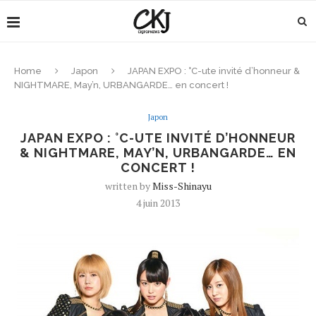
Home
Japon
JAPAN EXPO : °C-ute invité d’honneur &
NIGHTMARE, May’n, URBANGARDE… en concert !
Japon
JAPAN EXPO : °C-UTE INVITÉ D’HONNEUR
& NIGHTMARE, MAY’N, URBANGARDE… EN
CONCERT !
written by
Miss-Shinayu
4 juin 2013