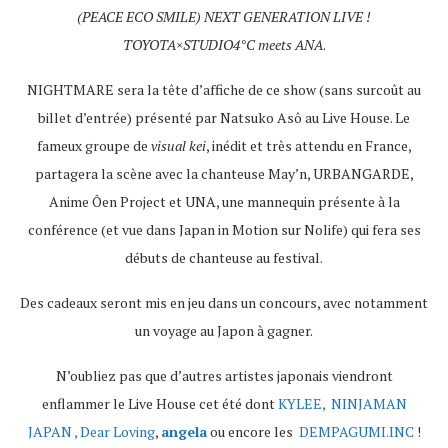
(PEACE ECO SMILE) NEXT GENERATION LIVE !
TOYOTA×STUDIO4°C meets ANA
.
NIGHTMARE sera la tête d’affiche de ce show (sans surcoût au
billet d’entrée) présenté par Natsuko Asô au Live House. Le
fameux groupe de
visual kei
, inédit et très attendu en France,
partagera la scène avec la chanteuse May’n, URBANGARDE,
Anime Ôen Project et UNA, une mannequin présente à la
conférence (et vue dans Japan in Motion sur Nolife) qui fera ses
débuts de chanteuse au festival.
Des cadeaux seront mis en jeu dans un concours, avec notamment
un voyage au Japon à gagner.
N’oubliez pas que d’autres artistes japonais viendront
enflammer le Live House cet été dont
KYLEE, NINJAMAN
JAPAN , Dear Loving
,
angela
ou encore les
DEMPAGUMI.INC
!