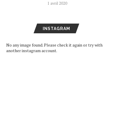
1 avril 2020
INSTAGRAM
No any image found. Please check it again or try with
another instagram account.