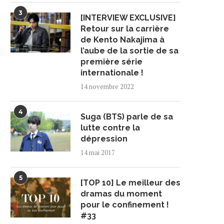
3
[INTERVIEW EXCLUSIVE]
Retour sur la carrière
de Kento Nakajima à
l’aube de la sortie de sa
première série
internationale !
14 novembre 2022
4
Suga (BTS) parle de sa
lutte contre la
dépression
14 mai 2017
5
[TOP 10] Le meilleur des
dramas du moment
pour le confinement !
#33