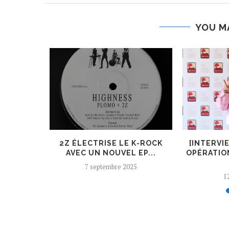
YOU M
ER, UN
2Z ÉLECTRISE LE K-ROCK
[INTERVI
 AJOUTÉ
AVEC UN NOUVEL EP...
OPÉRATIO
7 septembre 2025
12