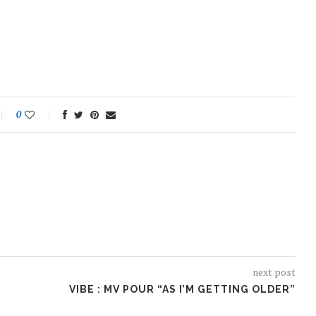
0
next post
VIBE : MV POUR “AS I’M GETTING OLDER”