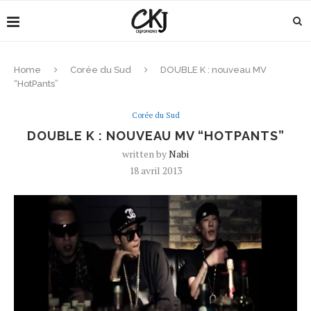
Home
Corée du Sud
DOUBLE K : nouveau MV
“HotPants”
Corée du Sud
DOUBLE K : NOUVEAU MV “HOTPANTS”
written by
Nabi
18 avril 2013