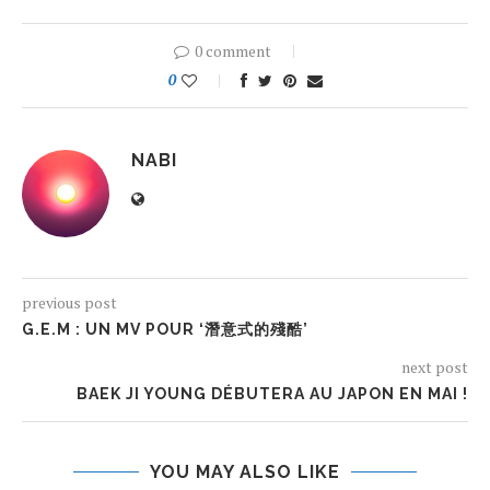
0 comment
0
NABI
previous post
G.E.M : UN MV POUR ‘潛意式的殘酷’
next post
BAEK JI YOUNG DÉBUTERA AU JAPON EN MAI !
YOU MAY ALSO LIKE