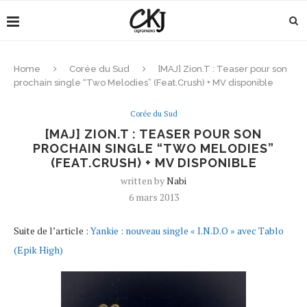
Home
Corée du Sud
[MAJ] Zion.T : Teaser pour son
prochain single “Two Melodies” (Feat.Crush) + MV disponible
Corée du Sud
[MAJ] ZION.T : TEASER POUR SON
PROCHAIN SINGLE “TWO MELODIES”
(FEAT.CRUSH) + MV DISPONIBLE
written by
Nabi
6 mars 2013
Suite de l’article :
Yankie : nouveau single « I.N.D.O » avec Tablo
(Epik High)