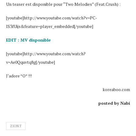
Un teaser est disponible pour “Two Melodies” (Feat.Crush) :
[youtube]http://www.youtube.com/watch?v=PC-
IS3fUijs&feature=player_embedded[/youtube]
EDIT : MV disponible
[youtube]http://www.youtube.com/watch?
v=Ae0Qquvtq8g[/youtube]
J’adore *O* !!!
koreaboo.com
posted by Nabi
ZION.T