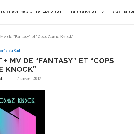
 INTERVIEWS & LIVE-REPORT
DÉCOUVERTE
CALENDR
+ MV de “Fantasy” et “Cops Come Knock”
orée du Sud
 + MV DE “FANTASY” ET “COPS
E KNOCK”
abi
17 janvier 2013