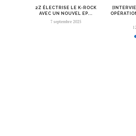
ER, UN
2Z ÉLECTRISE LE K-ROCK
[INTERVI
 AJOUTÉ
AVEC UN NOUVEL EP...
OPÉRATIO
7 septembre 2025
12