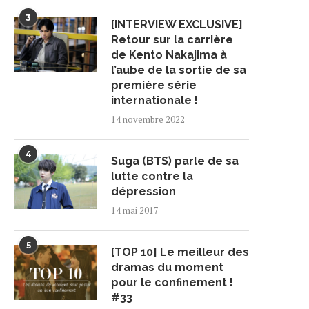
3
[INTERVIEW EXCLUSIVE]
Retour sur la carrière
de Kento Nakajima à
l’aube de la sortie de sa
première série
internationale !
14 novembre 2022
4
Suga (BTS) parle de sa
lutte contre la
dépression
14 mai 2017
5
[TOP 10] Le meilleur des
dramas du moment
pour le confinement !
#33