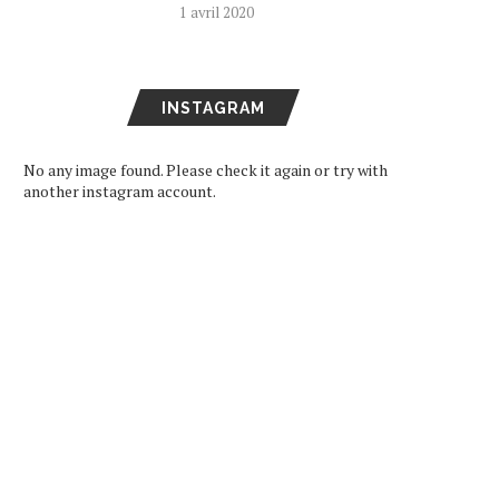
1 avril 2020
ARD DE RETOUR EN FRANCE
SEVENTEEN DEVIENNE
LE 11 DÉCEMBRE
AMBASSADEURS DE BON
VOLONTÉ POUR LA...
16 octobre 2024
11 juin 2024
INSTAGRAM
No any image found. Please check it again or try with
another instagram account.