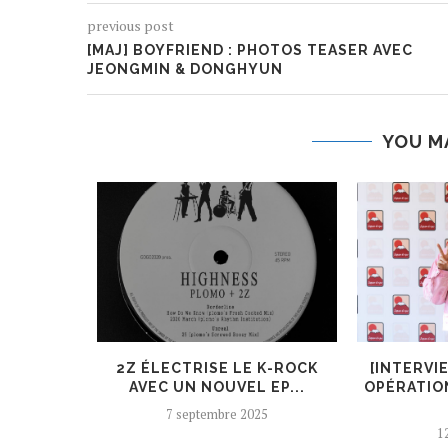
previous post
[MAJ] BOYFRIEND : PHOTOS TEASER AVEC
JEONGMIN & DONGHYUN
YOU M
ER, UN
2Z ÉLECTRISE LE K-ROCK
[INTERVI
 AJOUTÉ
AVEC UN NOUVEL EP...
OPÉRATIO
7 septembre 2025
12