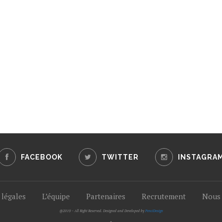
FACEBOOK
TWITTER
INSTAGRA
légales
L’équipe
Partenaires
Recrutement
Nous 
@2019 - All Right Reserved. Designed and Developed by
PenciDesign