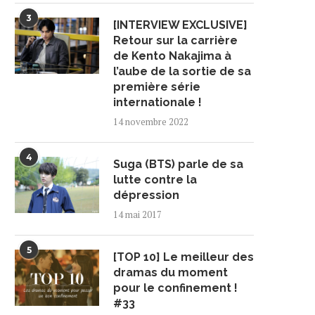
3
[INTERVIEW EXCLUSIVE]
Retour sur la carrière
de Kento Nakajima à
l’aube de la sortie de sa
première série
internationale !
14 novembre 2022
4
Suga (BTS) parle de sa
lutte contre la
dépression
14 mai 2017
5
[TOP 10] Le meilleur des
ARD DE RETOUR EN FRANCE
SEVENTEEN DEVIENNE
dramas du moment
LE 11 DÉCEMBRE
AMBASSADEURS DE BON
VOLONTÉ POUR LA...
pour le confinement !
16 octobre 2024
#33
11 juin 2024