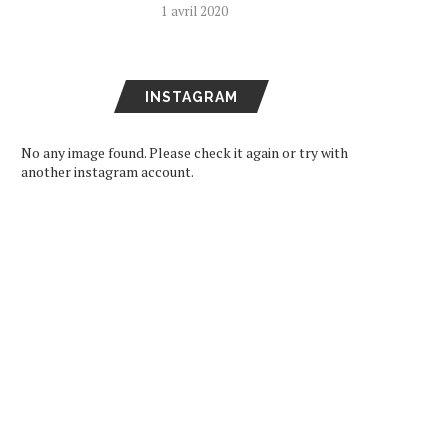
1 avril 2020
INSTAGRAM
No any image found. Please check it again or try with
another instagram account.