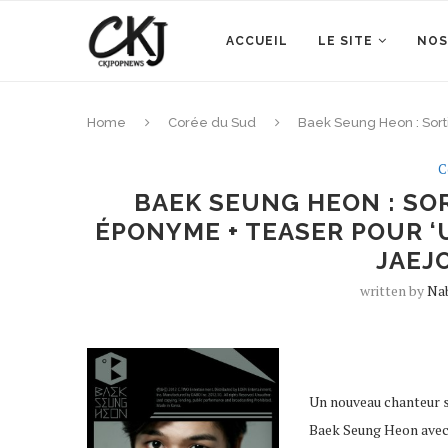
ACCUEIL
LE SITE
NOS
Home
Corée du Sud
Baek Seung Heon : Sort
C
BAEK SEUNG HEON : SOR
ÉPONYME + TEASER POUR ‘
JAEJ
written by
Na
Un nouveau chanteur so
Baek Seung Heon avec 