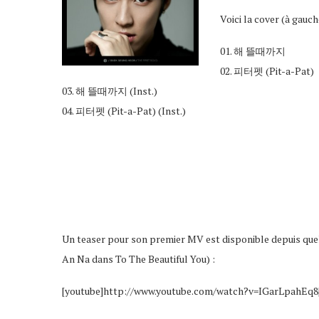
Voici la cover (à gauche
01. 해 뜰때까지
02. 피터펫 (Pit-a-Pat)
03. 해 뜰때까지 (Inst.)
04. 피터펫 (Pit-a-Pat) (Inst.)
Un teaser pour son premier MV est disponible depuis quelq
An Na dans To The Beautiful You) :
[youtube]http://www.youtube.com/watch?v=IGarLpahEq8[