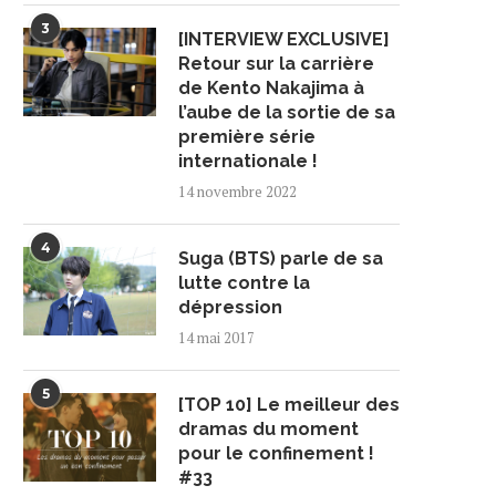
3
[INTERVIEW EXCLUSIVE]
Retour sur la carrière
de Kento Nakajima à
l’aube de la sortie de sa
première série
internationale !
14 novembre 2022
ONHO PREND UN NOUVEAU
STARSHIP ENTERTAINM
DÉPART ET SIGNE AVEC...
CONFIRME UNE NOUVEL
4
COLLABORATION ENTRE I.
Suga (BTS) parle de sa
7 mai 2020
lutte contre la
6 mai 2020
dépression
14 mai 2017
5
[TOP 10] Le meilleur des
dramas du moment
pour le confinement !
#33