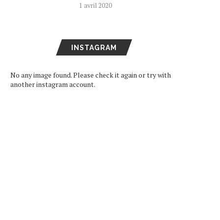
1 avril 2020
INSTAGRAM
No any image found. Please check it again or try with
another instagram account.