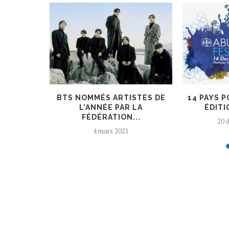
TAINMENT
BTS NOMMÉS ARTISTES DE
14 PAYS 
NIQUÉ
L’ANNÉE PAR LA
ÉDITI
FÉDÉRATION...
20 
4 mars 2021