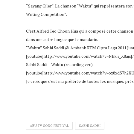
“Sayang Giler”. La chanson “Waktu” qui représentera son
Writing Competition”.
C’est Alfred Teo Choon Hua qui a composé cette chanson (a
dans une autre langue que le mandarin.
“Waktu” Sabhi Saddi @ Ambank RTM Cipta Lagu 2011 Jua
[youtube]http://www.youtube.com/watch?v=Nhkjr_X8ajs[/
Sabhi Saddi – Waktu (recording ver.)
[youtube]http://www.youtube.com/watch?v=ox8xdS7h2XU
Je crois que c’est ma préférée de toutes les musiques prés
ABU TV SONG FESTIVAL
SABHI SADHI