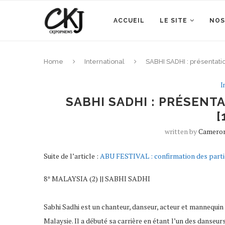
ACCUEIL
LE SITE
NOS
Home
International
SABHI SADHI : présentat
I
SABHI SADHI : PRÉSENT
[
written by
Cameron
Suite de l’article :
ABU FESTIVAL : confirmation des parti
8* MALAYSIA (2) || SABHI SADHI
Sabhi Sadhi est un chanteur, danseur, acteur et mannequin m
Malaysie. Il a débuté sa carrière en étant l’un des danseur