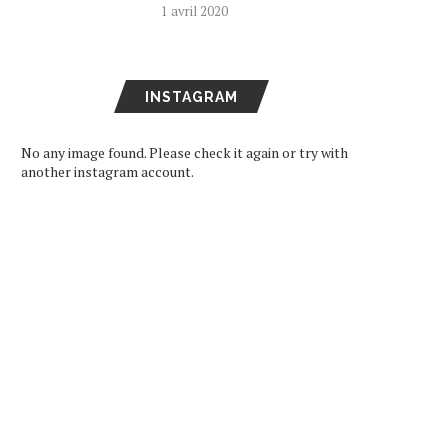
1 avril 2020
NTERVIEW] ≠ME (NOT EQUAL
[INTERVIEW] UMIKUN 
ME), ONZE PERSONNALITÉS
JAPAN EXPO : UNE HISTOIR
AU...
27 juillet 2026
INSTAGRAM
29 juillet 2026
No any image found. Please check it again or try with
another instagram account.