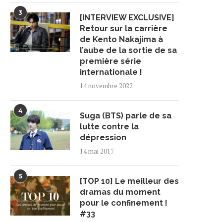
3
[INTERVIEW EXCLUSIVE]
Retour sur la carrière
de Kento Nakajima à
l’aube de la sortie de sa
première série
internationale !
14 novembre 2022
4
Suga (BTS) parle de sa
lutte contre la
dépression
14 mai 2017
5
[TOP 10] Le meilleur des
dramas du moment
pour le confinement !
#33