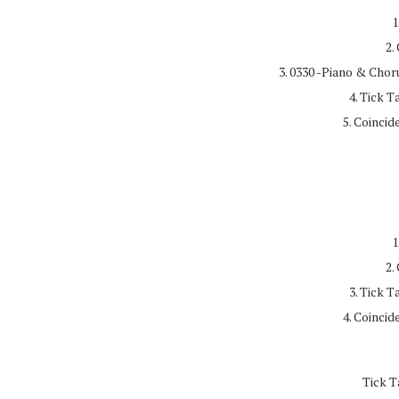
1
2.
3. 0330 -Piano & Chor
4. Tick 
5. Coinci
1
2.
3. Tick 
4. Coinci
Tick T