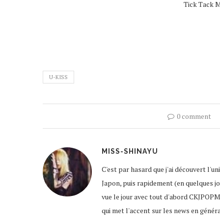
Tick Tack M
U-KISS
0 comment
MISS-SHINAYU
C'est par hasard que j'ai découvert l'u
Japon, puis rapidement (en quelques jour
vue le jour avec tout d'abord CKJPOPM
qui met l'accent sur les news en génér