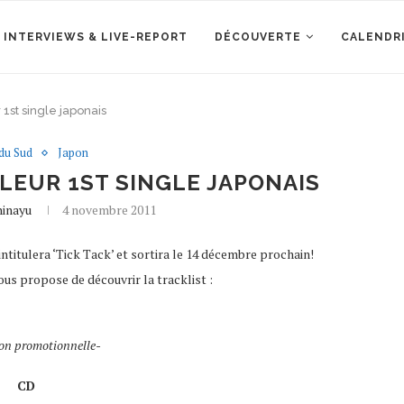
 INTERVIEWS & LIVE-REPORT
DÉCOUVERTE
CALENDR
r 1st single japonais
du Sud
Japon
E LEUR 1ST SINGLE JAPONAIS
hinayu
4 novembre 2011
ntitulera ‘Tick Tack’ et sortira le 14 décembre prochain!
ous propose de découvrir la tracklist :
on promotionnelle-
CD