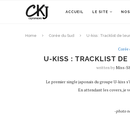
ACCUEIL
LE SITE
NOS
Home
Corée du Sud
U-kiss : Tracklist de leu
Corée 
U-KISS : TRACKLIST D
written by
Miss-S
Le premier single japonais du groupe U-kiss s’i
En attendant les covers, je v
-photo n