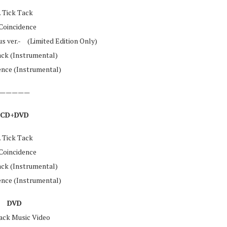
. Tick Tack
 Coincidence
us ver.- (Limited Edition Only)
Tack (Instrumental)
dence (Instrumental)
—————
CD+DVD
. Tick Tack
 Coincidence
Tack (Instrumental)
dence (Instrumental)
DVD
ack Music Video