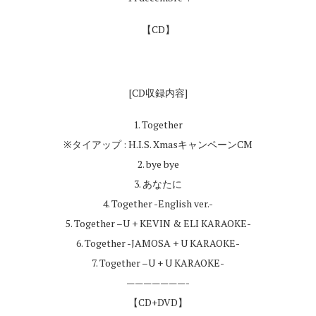
【CD】
[CD収録内容]
1. Together
※タイアップ : H.I.S. XmasキャンペーンCM
2. bye bye
3. あなたに
4. Together -English ver.-
5. Together –U + KEVIN & ELI KARAOKE-
6. Together -JAMOSA + U KARAOKE-
7. Together –U + U KARAOKE-
———————-
【CD+DVD】