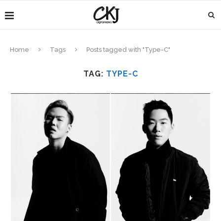
Home
Tags
Posts tagged with "Type-C"
TAG:
TYPE-C